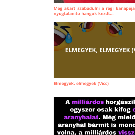
Meg akart szabadulni a régi kanapéját
nyugtalanító hangok kezdt...
Elmegyek, elmegyek (Vicc)