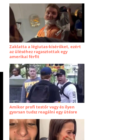
Zaklatta a légiutas-kísérőket, ezért
az üléséhez ragasztottak egy
amerikai férfit
Amikor profi testőr vagy és ilyen
gyorsan tudsz reagálni egy ütésre