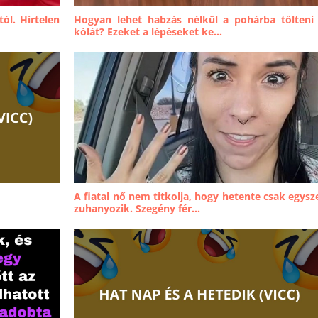
ól. Hirtelen
Hogyan lehet habzás nélkül a pohárba tölteni
kólát? Ezeket a lépéseket ke...
A fiatal nő nem titkolja, hogy hetente csak egysz
zuhanyozik. Szegény fér...