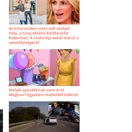
Az étteremben nem volt szabad
hely, a tulaj sétálni küldte Julia
Robertset. A reakciója sokat elárul a
személyiségéről
Melyik ajándéknak nem örül
Meghan? Egyetlen részletből kiderül