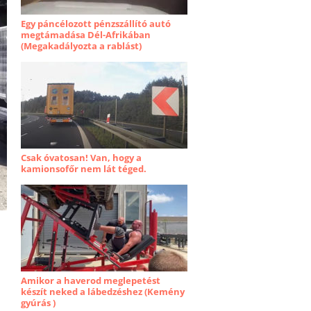
Egy páncélozott pénzszállító autó
megtámadása Dél-Afrikában
(Megakadályozta a rablást)
Csak óvatosan! Van, hogy a
kamionsofőr nem lát téged.
Amikor a haverod meglepetést
készít neked a lábedzéshez (Kemény
gyúrás )