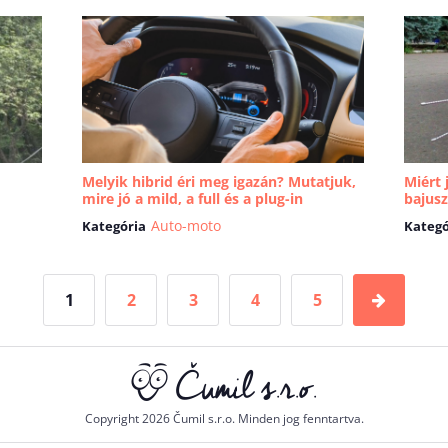
Melyik hibrid éri meg igazán? Mutatjuk,
Miért 
mire jó a mild, a full és a plug-in
bajusz
Auto-moto
Kategória
Kategó
1
2
3
4
5
Copyright 2026 Čumil s.r.o. Minden jog fenntartva.