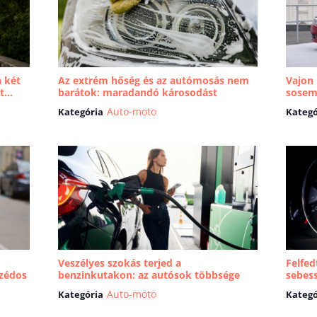
a két
Az extrém hőség és az autómosás nem
Vajon
...
barátok: maradandó károsodást
sosem
okozhat a...
elkápr.
Auto-moto
Kategória
Kategó
Veszélyes szokás terjed a
Felfed
szédos
benzinkutakon: az autósok többsége
sebess
nem is tud ról...
Auto-moto
Kategória
Kategó