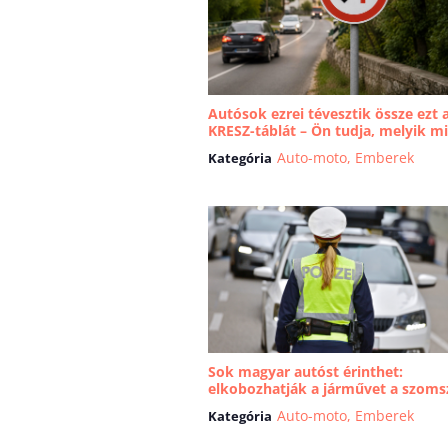
Autósok ezrei tévesztik össze ezt 
KRESZ-táblát – Ön tudja, melyik mit
Auto-moto
,
Emberek
Kategória
Sok magyar autóst érinthet:
elkobozhatják a járművet a szom
országban
Auto-moto
,
Emberek
Kategória