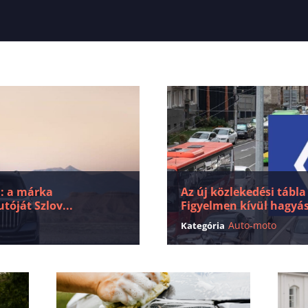
a: a márka
Az új közlekedési tábla
tóját Szlov...
Figyelmen kívül hagyás
Auto-moto
Kategória