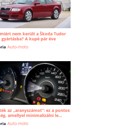
 miért nem került a Škoda Tudor
 gyártásba? A kupé pár éve
..
Auto-moto
ria
ték az „aranyszámot”: ez a pontos
ég, amellyel minimalizálni le...
Auto-moto
ria