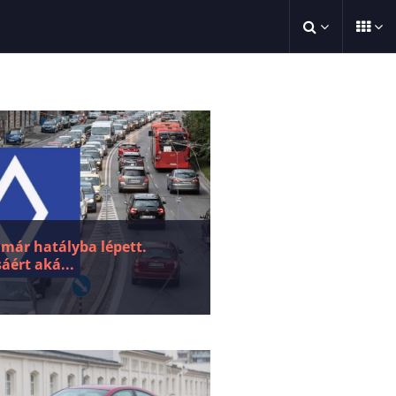
 már hatályba lépett.
áért aká...