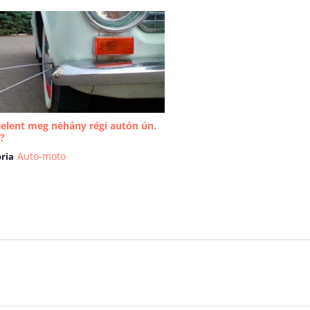
jelent meg néhány régi autón ún.
?
Auto-moto
ria