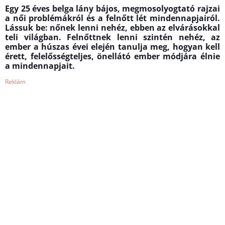
Egy 25 éves belga lány bájos, megmosolyogtató rajzai
a női problémákról és a felnőtt lét mindennapjairól.
Lássuk be: nőnek lenni nehéz, ebben az elvárásokkal
teli világban. Felnőttnek lenni szintén nehéz, az
ember a húszas évei elején tanulja meg, hogyan kell
érett, felelősségteljes, önellátó ember módjára élnie
a mindennapjait.
Reklám