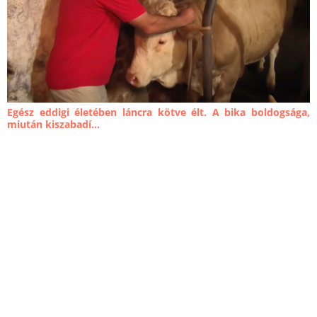
Egész eddigi életében láncra kötve élt. A bika boldogsága,
miután kiszabadí...