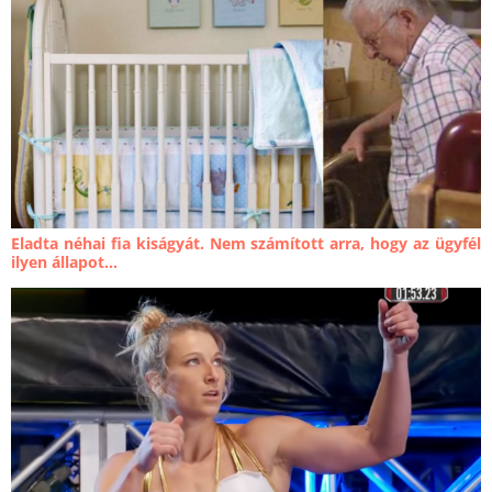
Eladta néhai fia kiságyát. Nem számított arra, hogy az ügyfél
ilyen állapot...