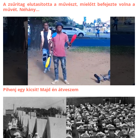
A zsűritag elutasította a művészt, mielőtt befejezte volna a
művét. Néhány...
Pihenj egy kicsit! Majd én átveszem