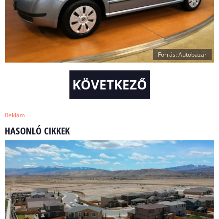
Forrás: Autobazar
KÖVETKEZŐ
Reklám
HASONLÓ CIKKEK