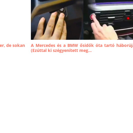
er, de sokan
A Mercedes és a BMW ősidők óta tartó háborúj
(Ezúttal ki szégyenített meg...