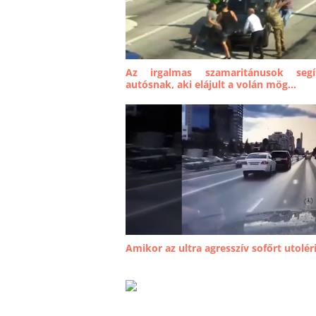
Az irgalmas szamaritánusok segí
autósnak, aki elájult a volán mög...
Amikor az ultra agresszív sofőrt utolér