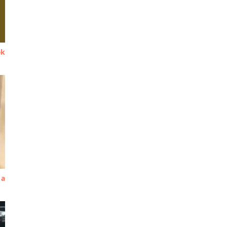
ek
 a