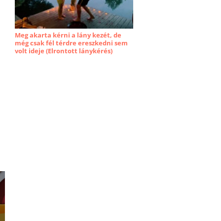
Meg akarta kérni a lány kezét, de
még csak fél térdre ereszkedni sem
volt ideje (Elrontott lánykérés)