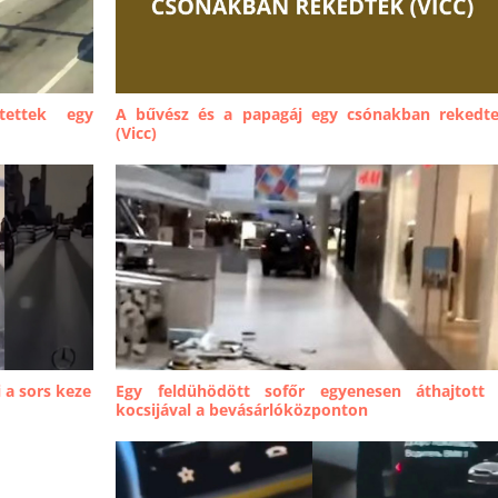
tettek egy
A bűvész és a papagáj egy csónakban rekedt
(Vicc)
i a sors keze
Egy feldühödött sofőr egyenesen áthajtott
kocsijával a bevásárlóközponton