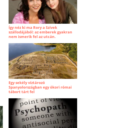
Így néz ki ma Rory a Szívek
szállodájából: az emberek gyakran
nem ismerik fel az utcán.
Egy sekély víztározó
Spanyolországban egy ókori római
tábort tárt fel