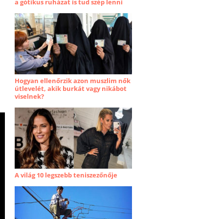
a gótikus ruházat is tud szép lenni
Hogyan ellenőrzik azon muszlim nők
útlevelét, akik burkát vagy nikábot
viselnek?
A világ 10 legszebb teniszezőnője