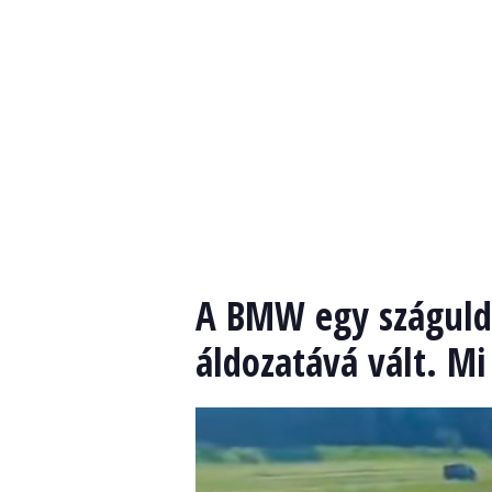
A BMW egy száguldó
áldozatává vált. M