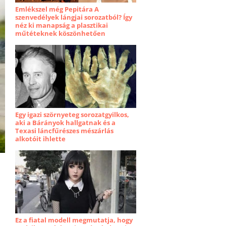
Emlékszel még Pepitára A
szenvedélyek lángjai sorozatból? Így
néz ki manapság a plasztikai
műtéteknek köszönhetően
Egy igazi szörnyeteg sorozatgyilkos,
aki a Bárányok hallgatnak és a
Texasi láncfűrészes mészárlás
alkotóit ihlette
Ez a fiatal modell megmutatja, hogy