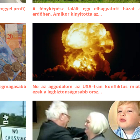
ngyel profi)
A fényképész talált egy elhagyatott házat 
erdőben. Amikor kinyitotta az...
legmagasabb
Nő az aggodalom az USA–Irán konfliktus miat
ezek a legbiztonságosabb orsz...