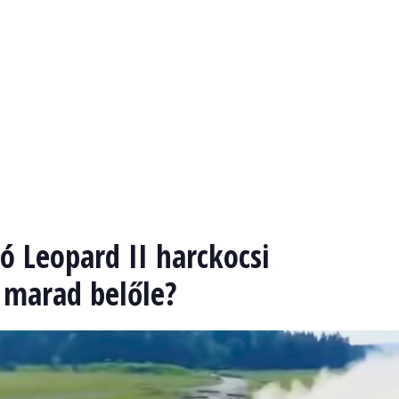
 Leopard II harckocsi
i marad belőle?