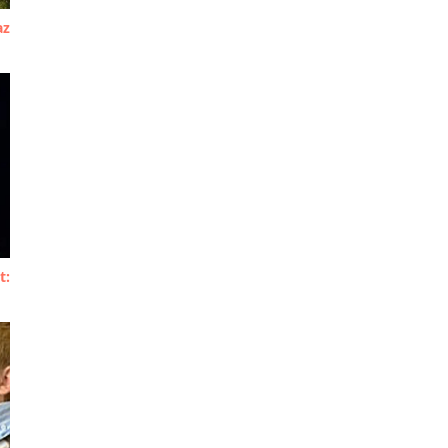
az
t: