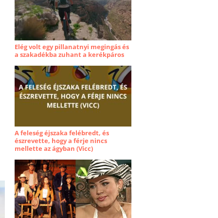
Elég volt egy pillanatnyi megingás és
a szakadékba zuhant a kerékpáros
A feleség éjszaka felébredt, és
észrevette, hogy a férje nincs
mellette az ágyban (Vicc)