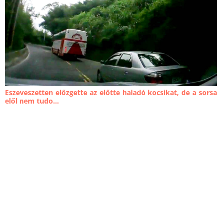
Eszeveszetten előzgette az előtte haladó kocsikat, de a sorsa
elől nem tudo...