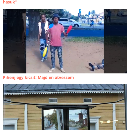
hasuk”
Pihenj egy kicsit! Majd én átveszem