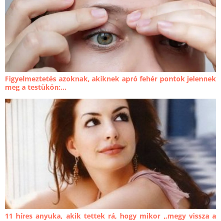
Figyelmeztetés azoknak, akiknek apró fehér pontok jelennek
meg a testükön:...
11 híres anyuka, akik tettek rá, hogy mikor „megy vissza a