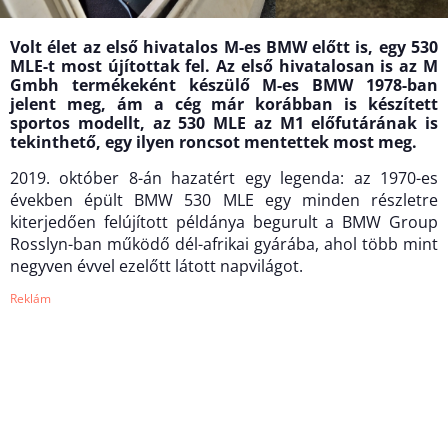
Volt élet az első hivatalos M-es BMW előtt is, egy 530
MLE-t most újítottak fel. Az első hivatalosan is az M
Gmbh termékeként készülő M-es BMW 1978-ban
jelent meg, ám a cég már korábban is készített
sportos modellt, az 530 MLE az M1 előfutárának is
tekinthető, egy ilyen roncsot mentettek most meg.
2019. október 8-án hazatért egy legenda: az 1970-es
években épült BMW 530 MLE egy minden részletre
kiterjedően felújított példánya begurult a BMW Group
Rosslyn-ban működő dél-afrikai gyárába, ahol több mint
negyven évvel ezelőtt látott napvilágot.
Reklám