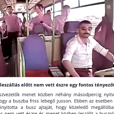
leszállás előtt nem vett észre egy fontos tényezőt
szvezetők menet közben néhány másodpercig nyit
hogy a buszba friss lebegő jusson. Ebben az esetben
inyitotta a busz ajtaját, hogy közeledő megállób
as nem vett észre és menet közben leszállt a buszró