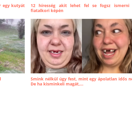
r egy kutyát
12 híresség akit lehet fel se fogsz ismerni
fiatalkori képén
l
Smink nélkül úgy fest, mint egy ápolatlan idős n
De ha kisminkeli magát,...