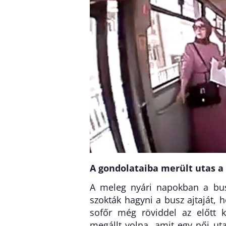
A gondolataiba merült utas a 
A meleg nyári napokban a bu
szokták hagyni a busz ajtaját, 
sofőr még röviddel az előtt k
megállt volna, amit egy női ut