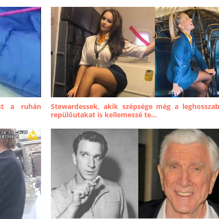
st a ruhán
Stewardessek, akik szépsége még a leghossza
repülőutakat is kellemessé te...