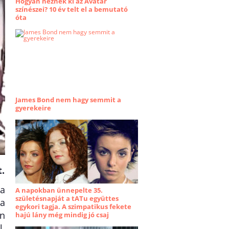
Hogyan néznek ki az Avatar
színészei? 10 év telt el a bemutató
óta
James Bond nem hagy semmit a
gyerekeire
.
va
A napokban ünnepelte 35.
születésnapját a tATu együttes
 a
egykori tagja. A szimpatikus fekete
an
hajú lány még mindig jó csaj
l.