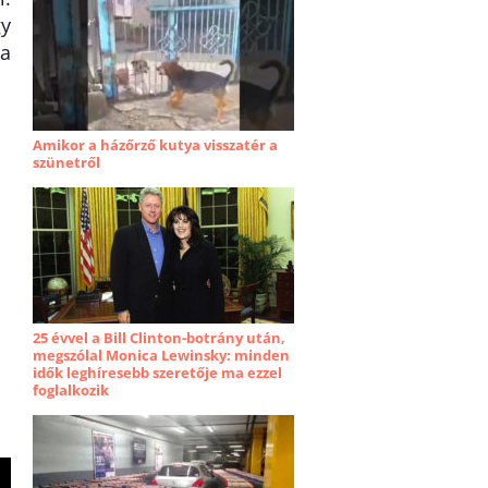
gy
 a
Amikor a házőrző kutya visszatér a
szünetről
25 évvel a Bill Clinton-botrány után,
megszólal Monica Lewinsky: minden
idők leghíresebb szeretője ma ezzel
foglalkozik