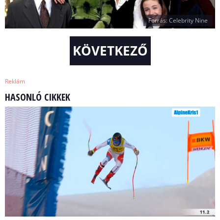
Forrás: Celebrity Nine
KÖVETKEZŐ
Reklám
HASONLÓ CIKKEK