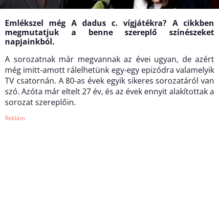
Emlékszel még A dadus c. vígjátékra? A cikkben
megmutatjuk a benne szereplő színészeket
napjainkból.
A sorozatnak már megvannak az évei ugyan, de azért
még imitt-amott rálelhetünk egy-egy epizódra valamelyik
TV csatornán. A 80-as évek egyik sikeres sorozatáról van
szó. Azóta már eltelt 27 év, és az évek ennyit alakítottak a
sorozat szereplőin.
Reklám