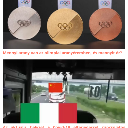
Mennyi arany van az olimpiai aranyéremben, és mennyit ér?
Az aktuális helyzet a Covid-19 elterjedéssel kapcsolatos