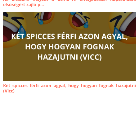
elsőségért zajló p...
Két spicces férfi azon agyal, hogy hogyan fognak hazajutni
(Vicc)