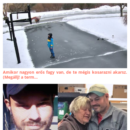
Amikor nagyon erős fagy van, de te mégis kosarazni akarsz.
(Megállj! a term...