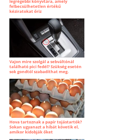
legrégebbi könyvtára, amely
felbecsülhetetlen értékű
kéziratokat őriz
Vajon mire szolgál a sebváltónál
található pici fedél? Szükség esetén
sok gondtól szabadíthat meg.
Hova tartoznak a papír tojástartók?
Sokan ugyanazt a hibát követik el,
amikor kidobják őket