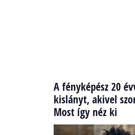
A fényképész 20 év
kislányt, akivel sz
Most így néz ki