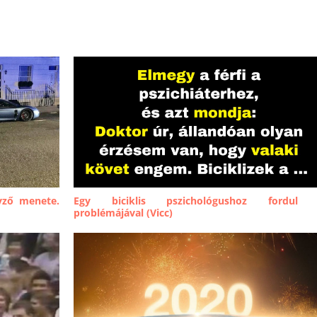
yző menete.
Egy biciklis pszichológushoz fordul
problémájával (Vicc)