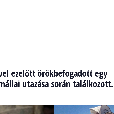
vel ezelőtt örökbefogadott egy
omáliai utazása során találkozott.