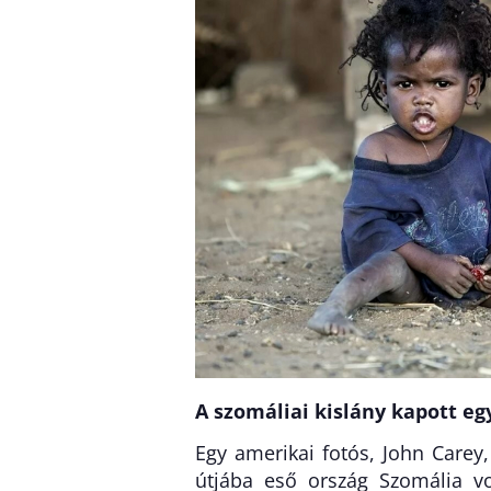
A szomáliai kislány kapott egy
Egy amerikai fotós, John Carey,
útjába eső ország Szomália v