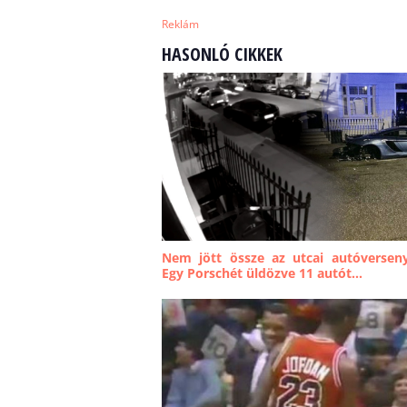
Reklám
HASONLÓ CIKKEK
Nem jött össze az utcai autóversen
Egy Porschét üldözve 11 autót...