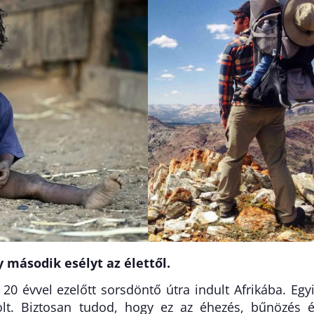
 második esélyt az élettől.
 20 évvel ezelőtt sorsdöntő útra indult Afrikába. Egy
olt. Biztosan tudod, hogy ez az éhezés, bűnözés 