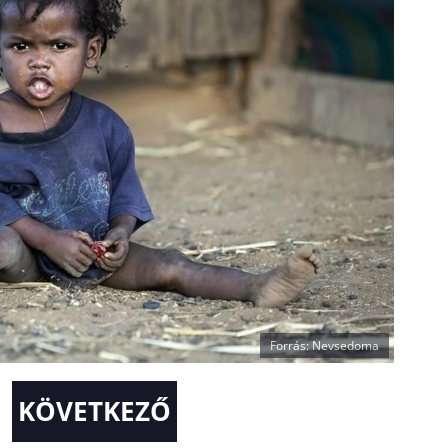
Forrás: Nevsedoma
KÖVETKEZŐ