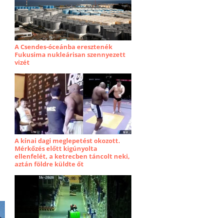
A Csendes-óceánba eresztenék
Fukusima nukleárisan szennyezett
vizét
A kínai dagi meglepetést okozott.
Mérkőzés előtt kigúnyolta
ellenfelét, a ketrecben táncolt neki,
aztán földre küldte őt