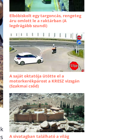
Elbóbiskolt egy targoncás, rengeteg
áru omlott le a raktárban (A
legdrágább szundi)
A saját oktatója ütötte el a
motorkerékpárost a KRESZ vizsgán
(Szakmai csőd)
ik
és
A sivatagban található a világ