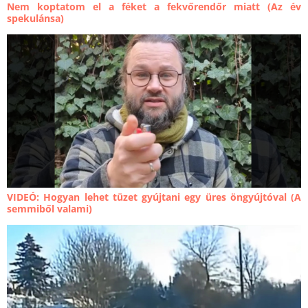
Nem koptatom el a féket a fekvőrendőr miatt (Az év
spekulánsa)
VIDEÓ: Hogyan lehet tüzet gyújtani egy üres öngyújtóval (A
semmiből valami)