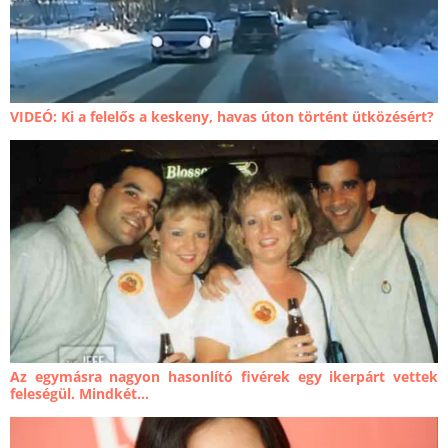
VIDEÓ: Ki a felelős a keskeny, havas úton történt ütközésért?
Az egymásra nagyon hasonlító fivérek egy ikerpárt vettek
feleségül. Mindkét...