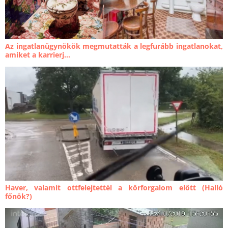
Az ingatlanügynökök megmutatták a legfurább ingatlanokat,
amiket a karrierj...
Haver, valamit ottfelejtettél a körforgalom előtt (Halló
főnök?)