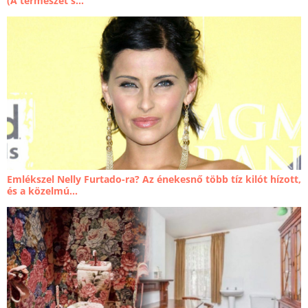
(A természet s...
Emlékszel Nelly Furtado-ra? Az énekesnő több tíz kilót hízott,
és a közelmú...