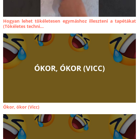
Hogyan lehet tökéletesen egymáshoz illeszteni a tapétákat
(Tökéletes techni...
Ókor, ókor (Vicc)