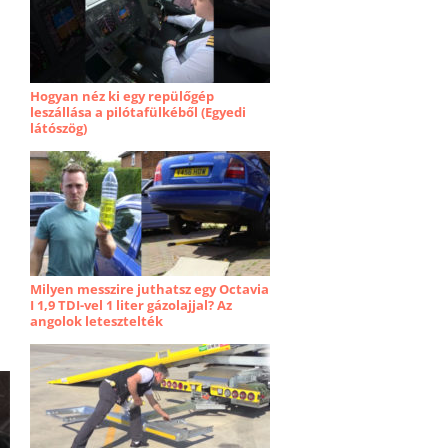
Hogyan néz ki egy repülőgép
leszállása a pilótafülkéből (Egyedi
látószög)
Milyen messzire juthatsz egy Octavia
I 1,9 TDI-vel 1 liter gázolajjal? Az
angolok letesztelték