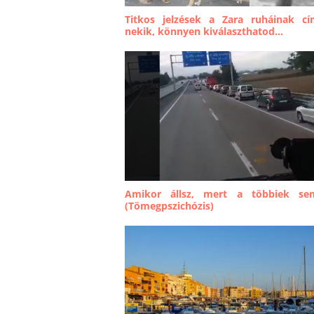
Titkos jelzések a Zara ruháinak cí
nekik, könnyen kiválaszthatod...
Amikor állsz, mert a többiek se
(Tömegpszichózis)