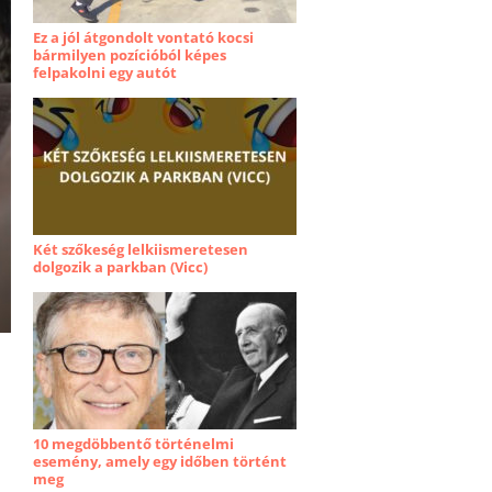
Ez a jól átgondolt vontató kocsi
bármilyen pozícióból képes
felpakolni egy autót
Két szőkeség lelkiismeretesen
dolgozik a parkban (Vicc)
10 megdöbbentő történelmi
esemény, amely egy időben történt
meg