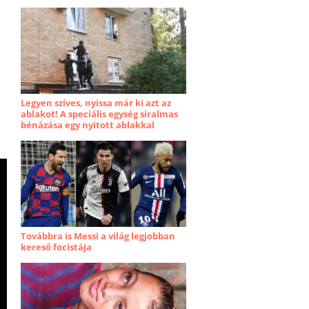
Legyen szíves, nyissa már ki azt az
ablakot! A speciális egység siralmas
bénázása egy nyitott ablakkal
Továbbra is Messi a világ legjobban
kereső focistája