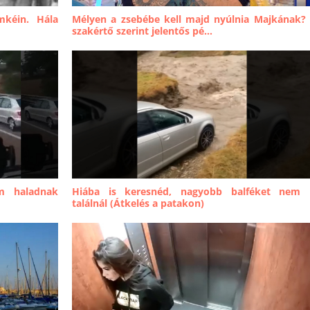
mkéin. Hála
Mélyen a zsebébe kell majd nyúlnia Majkának?
szakértő szerint jelentős pé...
m haladnak
Hiába is keresnéd, nagyobb balféket nem 
találnál (Átkelés a patakon)