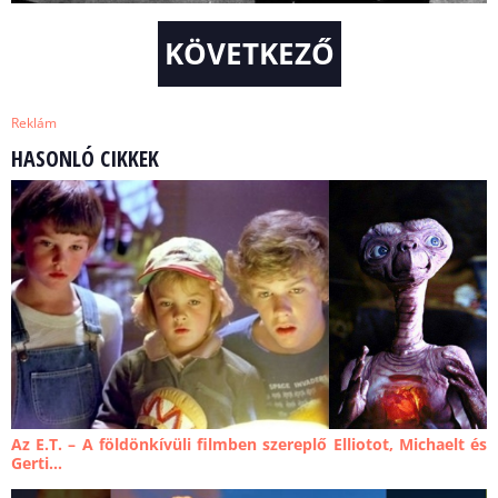
KÖVETKEZŐ
Reklám
HASONLÓ CIKKEK
Az E.T. – A földönkívüli filmben szereplő Elliotot, Michaelt és
Gerti...