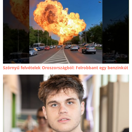
Szörnyű felvételek Oroszországból: Felrobbant egy benzinkút