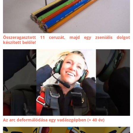
Összeragasztott 11 ceruzát, majd egy zseniális dolgot
készített belőle!
Az arc deformálódása egy vadászgépben (+ 40 év)