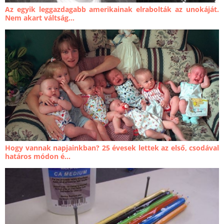
Az egyik leggazdagabb amerikainak elrabolták az unokáját.
Nem akart váltság...
Hogy vannak napjainkban? 25 évesek lettek az első, csodával
határos módon é...