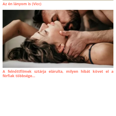
Az én lányom is (Vicc)
A felnőttfilmek sztárja elárulta, milyen hibát követ el a
férfiak többsége...