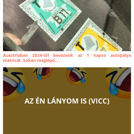
Ausztriában 2024-től bevezetik az 1 napos autópálya
matricát. Sokan meglepő...