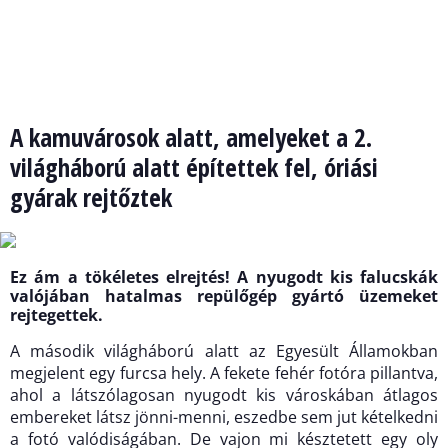
A kamuvárosok alatt, amelyeket a 2.
világháború alatt építettek fel, óriási
gyárak rejtőztek
Ez ám a tökéletes elrejtés! A nyugodt kis falucskák
valójában hatalmas repülőgép gyártó üzemeket
rejtegettek.
A második világháború alatt az Egyesült Államokban
megjelent egy furcsa hely. A fekete fehér fotóra pillantva,
ahol a látszólagosan nyugodt kis városkában átlagos
embereket látsz jönni-menni, eszedbe sem jut kételkedni
a fotó valódiságában. De vajon mi késztetett egy oly