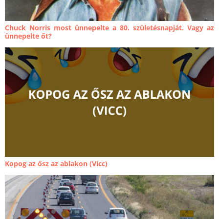
Chuck Norris most ünnepelte a 80. születésnapját. Vagy az
ünnepelte őt?
Kopog az ősz az ablakon (Vicc)