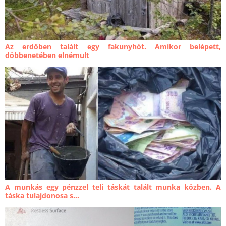
Az erdőben talált egy fakunyhót. Amikor belépett,
döbbenetében elnémult
A munkás egy pénzzel teli táskát talált munka közben. A
táska tulajdonosa s...