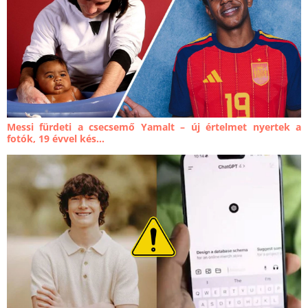
Messi fürdeti a csecsemő Yamalt – új értelmet nyertek a
fotók, 19 évvel kés...