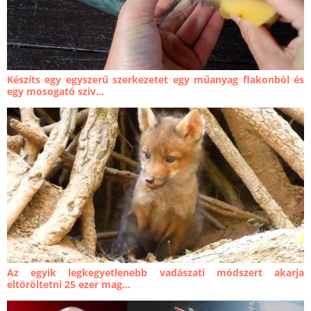
Készíts egy egyszerű szerkezetet egy műanyag flakonból és
egy mosogató sziv...
Az egyik legkegyetlenebb vadászati módszert akarja
eltöröltetni 25 ezer mag...