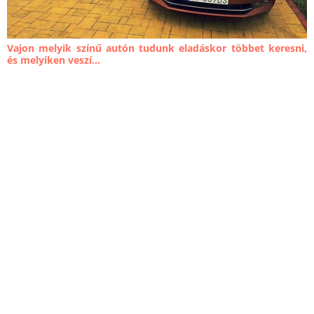
Vajon melyik színű autón tudunk eladáskor többet keresni,
és melyiken veszí...