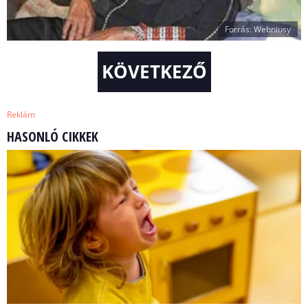
Forrás: Webniusy
KÖVETKEZŐ
Reklám
HASONLÓ CIKKEK