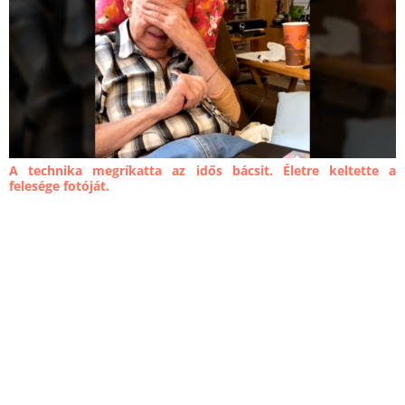
A technika megríkatta az idős bácsit. Életre keltette a
felesége fotóját.