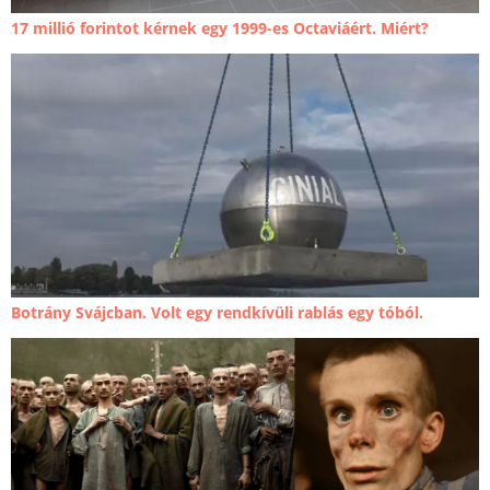
17 millió forintot kérnek egy 1999-es Octaviáért. Miért?
Botrány Svájcban. Volt egy rendkívüli rablás egy tóból.