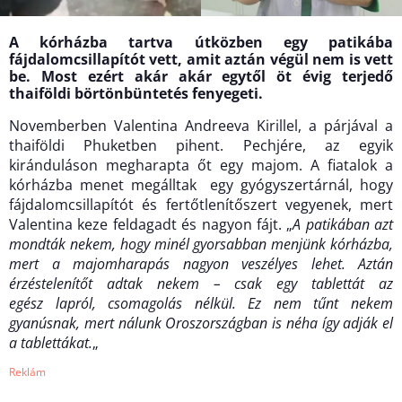
A kórházba tartva útközben egy patikába
fájdalomcsillapítót vett, amit aztán végül nem is vett
be. Most ezért akár akár egytől öt évig terjedő
thaiföldi börtönbüntetés fenyegeti.
Novemberben Valentina Andreeva Kirillel, a párjával a
thaiföldi Phuketben pihent. Pechjére, az egyik
kiránduláson megharapta őt egy majom. A fiatalok a
kórházba menet megálltak egy gyógyszertárnál, hogy
fájdalomcsillapítót és fertőtlenítőszert vegyenek, mert
Valentina keze feldagadt és nagyon fájt. „
A patikában azt
mondták nekem, hogy minél gyorsabban menjünk kórházba,
mert a majomharapás nagyon veszélyes lehet. Aztán
érzéstelenítőt adtak nekem – csak egy tablettát az
egész lapról, csomagolás nélkül. Ez nem tűnt nekem
gyanúsnak, mert nálunk Oroszországban is néha így adják el
a tablettákat.
„
Reklám