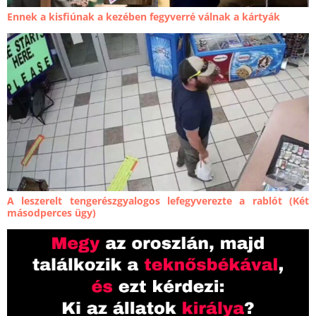
Ennek a kisfiúnak a kezében fegyverré válnak a kártyák
A leszerelt tengerészgyalogos lefegyverezte a rablót (Két
másodperces ügy)