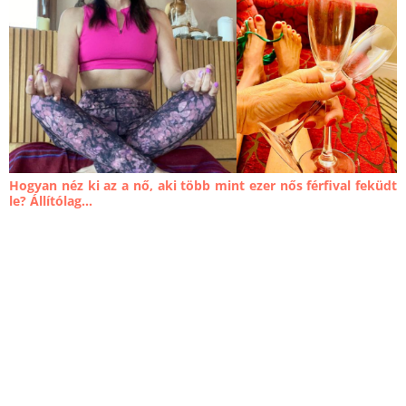
Hogyan néz ki az a nő, aki több mint ezer nős férfival feküdt
le? Állítólag...