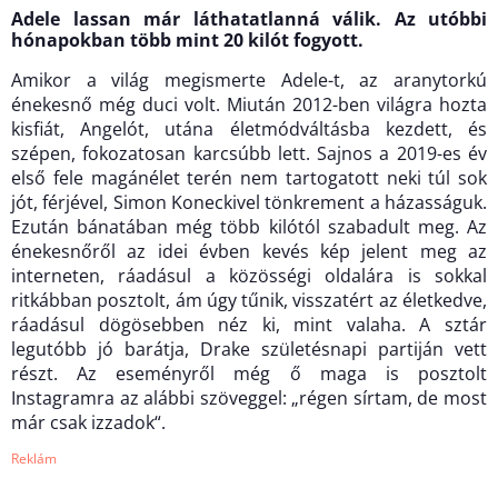
Adele lassan már láthatatlanná válik. Az utóbbi
hónapokban több mint 20 kilót fogyott.
Amikor a világ megismerte Adele-t, az aranytorkú
énekesnő még duci volt. Miután 2012-ben világra hozta
kisfiát, Angelót, utána életmódváltásba kezdett, és
szépen, fokozatosan karcsúbb lett. Sajnos a 2019-es év
első fele magánélet terén nem tartogatott neki túl sok
jót, férjével, Simon Koneckivel tönkrement a házasságuk.
Ezután bánatában még több kilótól szabadult meg. Az
énekesnőről az idei évben kevés kép jelent meg az
interneten, ráadásul a közösségi oldalára is sokkal
ritkábban posztolt, ám úgy tűnik, visszatért az életkedve,
ráadásul dögösebben néz ki, mint valaha. A sztár
legutóbb jó barátja, Drake születésnapi partiján vett
részt. Az eseményről még ő maga is posztolt
Instagramra az alábbi szöveggel: „régen sírtam, de most
már csak izzadok“.
Reklám