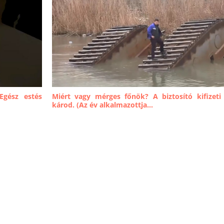
Egész estés
Miért vagy mérges főnök? A biztosító kifizeti
károd. (Az év alkalmazottja...