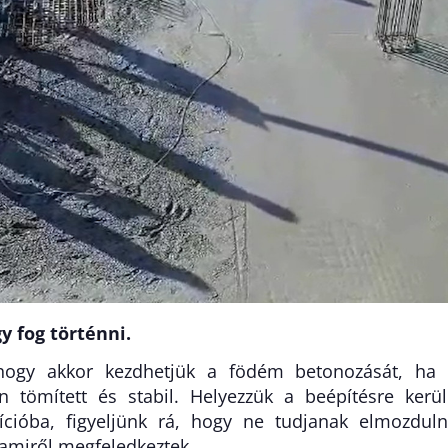
y fog történni.
 hogy akkor kezdhetjük a födém betonozását, ha
n tömített és stabil. Helyezzük a beépítésre kerü
cióba, figyeljünk rá, hogy ne tudjanak elmozduln
lamiről megfeledkeztek.