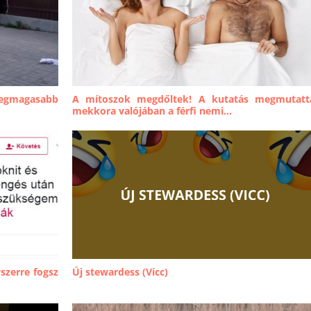
legmagasabb
A mítoszok megdőltek! A kutatás megmutatt
mekkora valójában a férfi nemi...
yszerre fogsz
Új stewardess (Vicc)