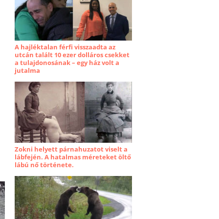
A hajléktalan férfi visszaadta az
utcán talált 10 ezer dolláros csekket
a tulajdonosának – egy ház volt a
jutalma
Zokni helyett párnahuzatot viselt a
lábfején. A hatalmas méreteket öltő
lábú nő története.