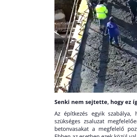
Senki nem sejtette, hogy ez íg
Az építkezés egyik szabálya,
szükséges zsaluzat megfelelőe
betonvasakat a megfelelő pozí
Ebben az esetben ezek közül va