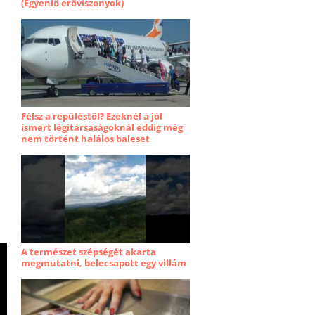
(Egyenlő erőviszonyok)
Félsz a repüléstől? Ezeknél a jól
ismert légitársaságoknál eddig még
nem történt halálos baleset
A természet szépségét akarta
megmutatni, belecsapott egy villám