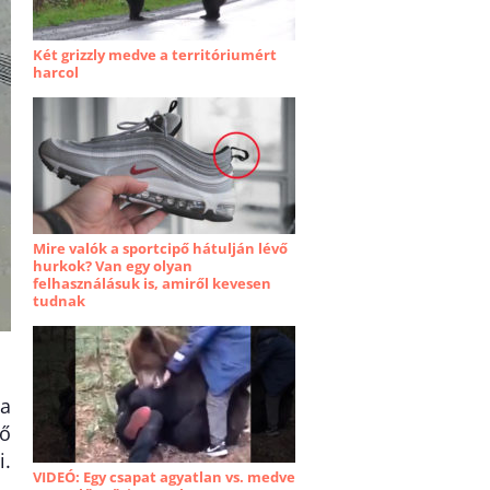
Két grizzly medve a territóriumért
harcol
Mire valók a sportcipő hátulján lévő
hurkok? Van egy olyan
felhasználásuk is, amiről kevesen
tudnak
 a
lő
i.
VIDEÓ: Egy csapat agyatlan vs. medve