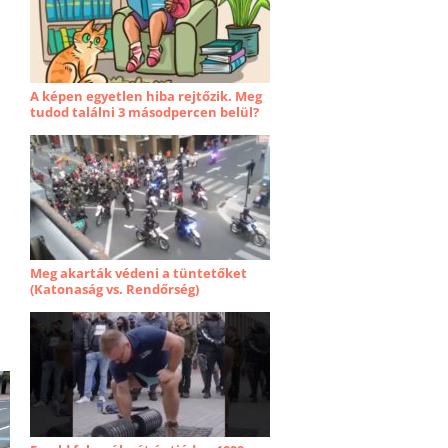
A képen egyetlen hiba rejtőzik. Meg
tudod találni 3 másodpercen belül?
Meg akarták védeni a tüntetőket
(Katonaság vs. Rendőrség)