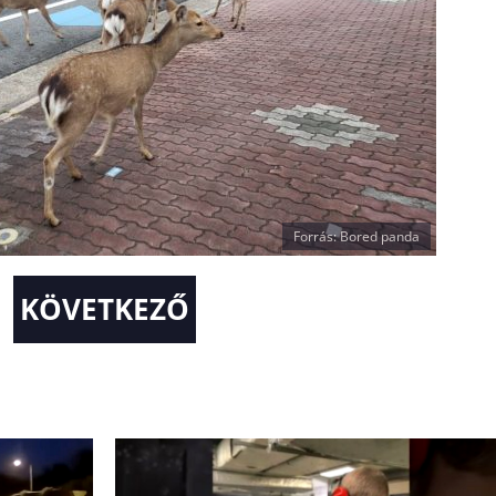
Forrás: Bored panda
KÖVETKEZŐ