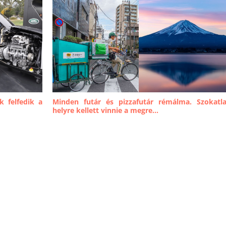
 felfedik a
Minden futár és pizzafutár rémálma. Szokatl
helyre kellett vinnie a megre...