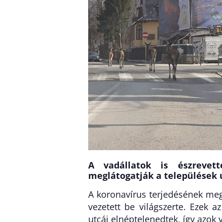
A vadállatok is észrevet
meglátogatják a települések ut
A koronavírus terjedésének meg
vezetett be világszerte. Ezek 
utcái elnéptelenedtek, így azok