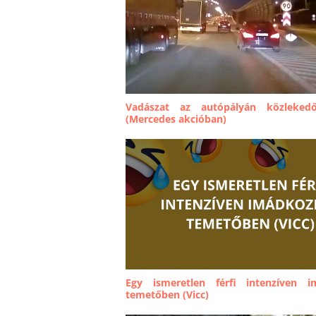
Vadászat az autópályán közleked
(Mercedes akcióban)
Egy ismeretlen férfi intenzíven 
temetőben (Vicc)