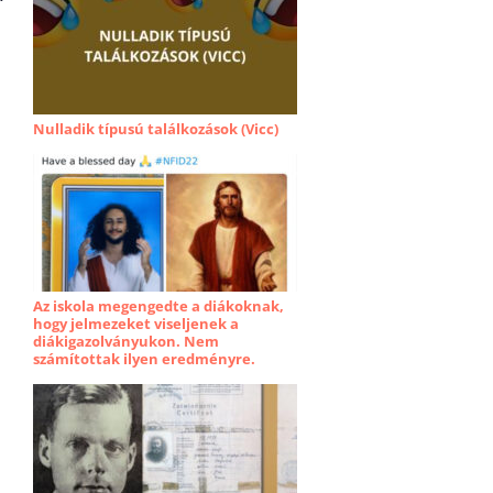
Nulladik típusú találkozások (Vicc)
Az iskola megengedte a diákoknak,
hogy jelmezeket viseljenek a
diákigazolványukon. Nem
számítottak ilyen eredményre.