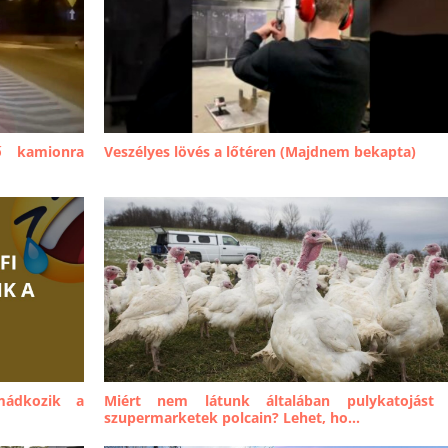
ő kamionra
Veszélyes lövés a lőtéren (Majdnem bekapta)
imádkozik a
Miért nem látunk általában pulykatojást
szupermarketek polcain? Lehet, ho...