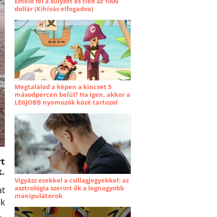
Emeld fel a súlyzót és tiéd az 1000
dollár (Kihívás elfogadva)
Megtalálod a képen a kincset 5
másodpercen belül? Ha igen, akkor a
LEGJOBB nyomozók közé tartozol
t
k.
Vigyázz ezekkel a csillagjegyekkel: az
asztrológia szerint ők a legnagyobb
at
manipulátorok
ek
.