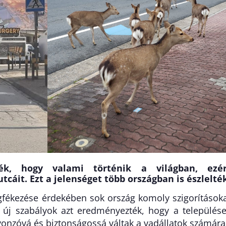
ték, hogy valami történik a világban, ezér
cáit. Ezt a jelenséget több országban is észlelté
fékezése érdekében sok ország komoly szigorítások
az új szabályok azt eredményezték, hogy a település
 vonzóvá és biztonságossá váltak a vadállatok számára