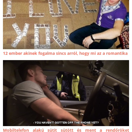
12 ember akinek fogalma sincs arról, hogy mi az a romantika
Mobiltelefon alakú sütit sütött és ment a rendőröket