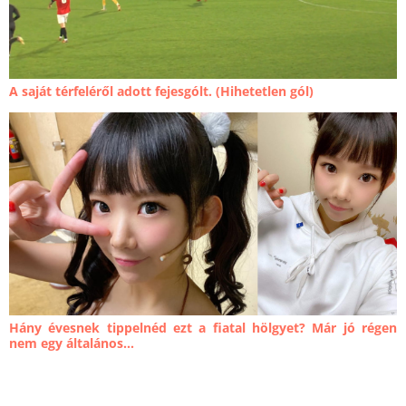
A saját térfeléről adott fejesgólt. (Hihetetlen gól)
Hány évesnek tippelnéd ezt a fiatal hölgyet? Már jó régen
nem egy általános...