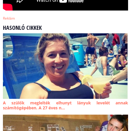
Reklám
HASONLÓ CIKKEK
A szülők meglelték elhunyt lányuk levelét annak
számítógépében. A 27 éves n...