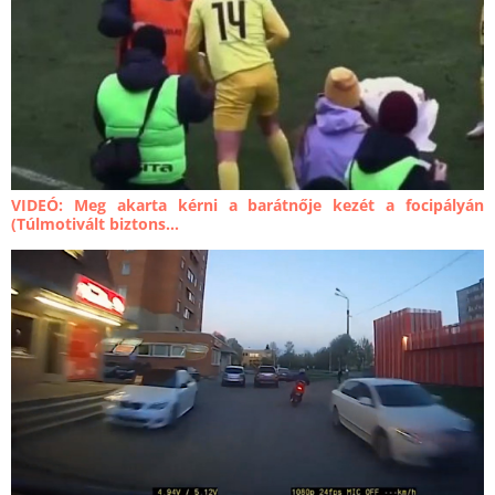
VIDEÓ: Meg akarta kérni a barátnője kezét a focipályán
(Túlmotivált biztons...