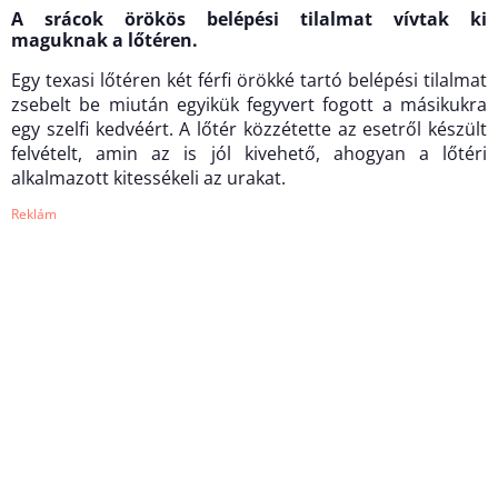
A srácok örökös belépési tilalmat vívtak ki
maguknak a lőtéren.
Egy texasi lőtéren két férfi örökké tartó belépési tilalmat
zsebelt be miután egyikük fegyvert fogott a másikukra
egy szelfi kedvéért. A lőtér közzétette az esetről készült
felvételt, amin az is jól kivehető, ahogyan a lőtéri
alkalmazott kitessékeli az urakat.
Reklám