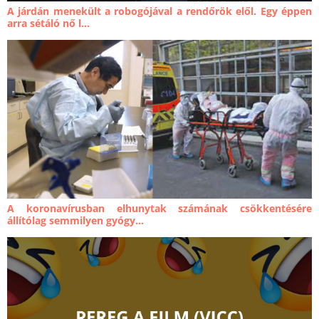
A járdán menekült a robogójával a rendőrök elől. Egy éppen
arra sétáló nő l...
A koronavírusban elhunytak számának csökkentésére
állítólag semmilyen gyógy...