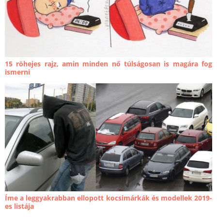
15 röhejes rajz, amin minden nő túlságosan is magára fog
ismerni
Íme a leggyakrabban ellopott kocsimárkák és modellek 2019-
es listája