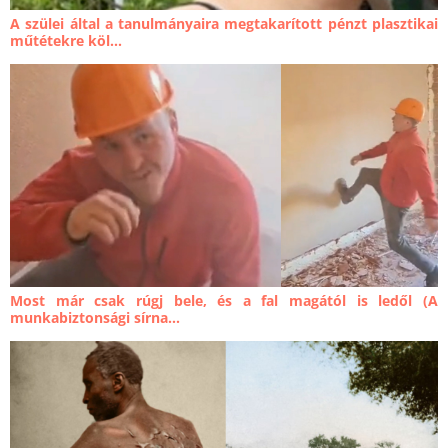
A szülei által a tanulmányaira megtakarított pénzt plasztikai
műtétekre köl...
Most már csak rúgj bele, és a fal magától is ledől (A
munkabiztonsági sírna...