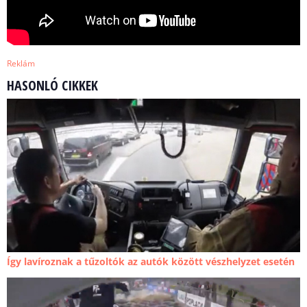
Reklám
HASONLÓ CIKKEK
Így lavíroznak a tűzoltók az autók között vészhelyzet esetén