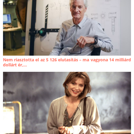
Nem riasztotta el az 5 126 elutasítás – ma vagyona 14 milliárd
dollárt ér,...