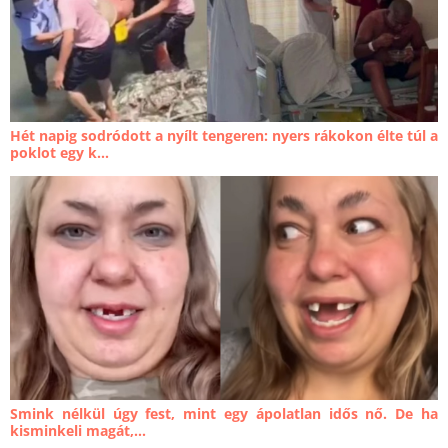
Hét napig sodródott a nyílt tengeren: nyers rákokon élte túl a
poklot egy k...
Smink nélkül úgy fest, mint egy ápolatlan idős nő. De ha
kisminkeli magát,...