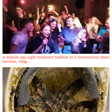
A diákok egy saját módszert találtak ki a koronavírus elleni
harcban. Világ...