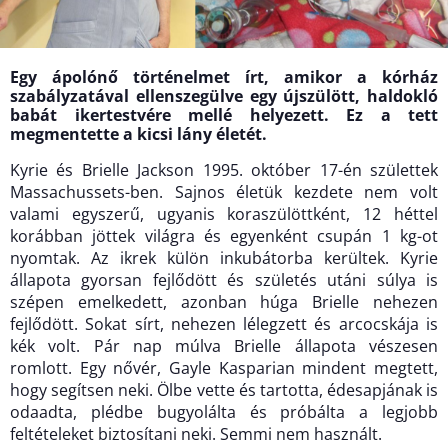
Egy ápolónő történelmet írt, amikor a kórház
szabályzatával ellenszegülve egy újszülött, haldokló
babát ikertestvére mellé helyezett. Ez a tett
megmentette a kicsi lány életét.
Kyrie és Brielle Jackson 1995. október 17-én születtek
Massachussets-ben. Sajnos életük kezdete nem volt
valami egyszerű, ugyanis koraszülöttként, 12 héttel
korábban jöttek világra és egyenként csupán 1 kg-ot
nyomtak. Az ikrek külön inkubátorba kerültek. Kyrie
állapota gyorsan fejlődött és születés utáni súlya is
szépen emelkedett, azonban húga Brielle nehezen
fejlődött. Sokat sírt, nehezen lélegzett és arcocskája is
kék volt. Pár nap múlva Brielle állapota vészesen
romlott. Egy nővér, Gayle Kasparian mindent megtett,
hogy segítsen neki. Ölbe vette és tartotta, édesapjának is
odaadta, plédbe bugyolálta és próbálta a legjobb
feltételeket biztosítani neki. Semmi nem használt.