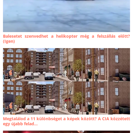
Balesetet szenvedhet a helikopter még a felszállás előtt?
(Igen)
Megtalálod a 11 különbséget a képek között? A CIA közzétett
egy újabb felad...