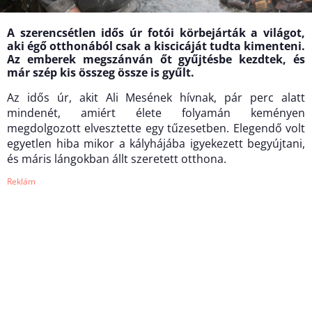
A szerencsétlen idős úr fotói körbejárták a világot,
aki égő otthonából csak a kiscicáját tudta kimenteni.
Az emberek megszánván őt gyűjtésbe kezdtek, és
már szép kis összeg össze is gyűlt.
Az idős úr, akit Ali Mesének hívnak, pár perc alatt
mindenét, amiért élete folyamán keményen
megdolgozott elvesztette egy tűzesetben. Elegendő volt
egyetlen hiba mikor a kályhájába igyekezett begyújtani,
és máris lángokban állt szeretett otthona.
Reklám