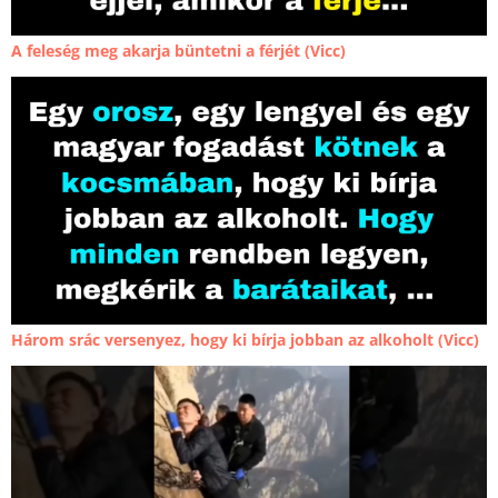
A feleség meg akarja büntetni a férjét (Vicc)
Három srác versenyez, hogy ki bírja jobban az alkoholt (Vicc)