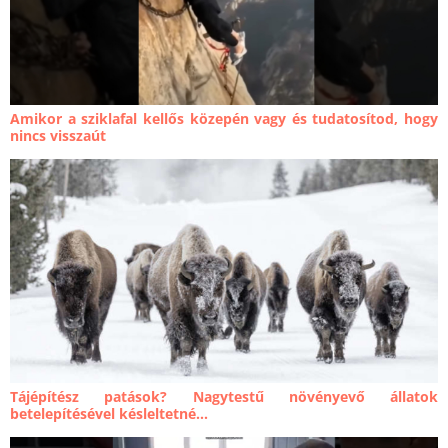
Amikor a sziklafal kellős közepén vagy és tudatosítod, hogy
nincs visszaút
Tájépítész patások? Nagytestű növényevő állatok
betelepítésével késleltetné...