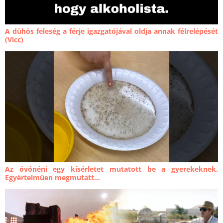
A dühös feleség a férje igazgatójával oldja annak félrelépését
(Vicc)
Az óvónéni egy kísérletet mutatott be a gyerekeknek.
Egyértelműen megmutatt...