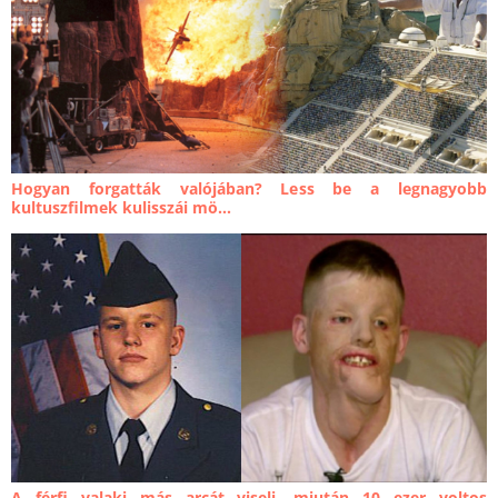
Hogyan forgatták valójában? Less be a legnagyobb
kultuszfilmek kulisszái mö...
A férfi valaki más arcát viseli, miután 10 ezer voltos