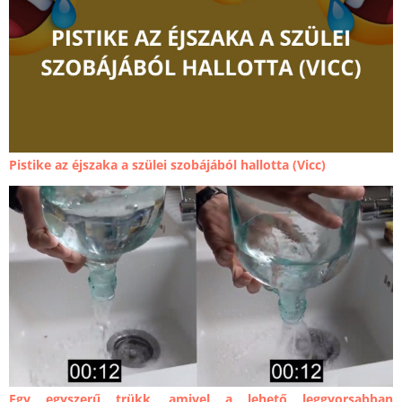
Pistike az éjszaka a szülei szobájából hallotta (Vicc)
Egy egyszerű trükk, amivel a lehető leggyorsabban