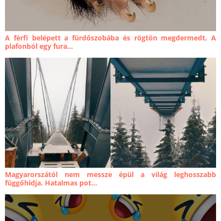
A férfi belépett a fürdőszobába és rögtön megdermedt. A
plafonból egy fura...
Magyarorszától nem messze épül a világ leghosszabb
függőhídja. Hatalmas pot...