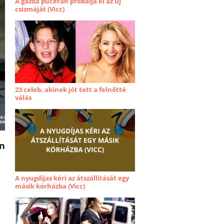
A gazda pucéran próbálja ki az új
csizmáját (Vicc)
23 celeb, akinek jót tett a felnőtté
válás
n
A nyugdíjas kéri az átszállítását egy
másik kórházba (Vicc)