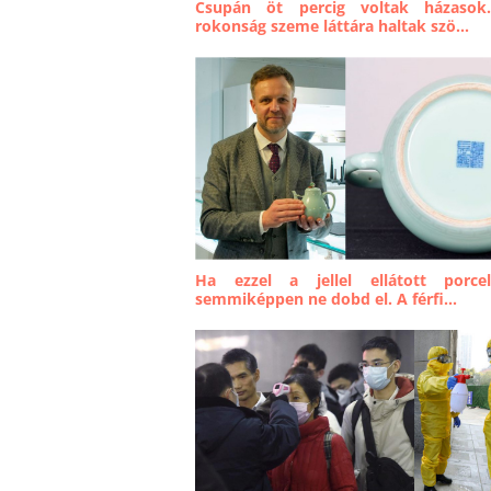
Csupán öt percig voltak házasok
rokonság szeme láttára haltak szö...
Ha ezzel a jellel ellátott porce
semmiképpen ne dobd el. A férfi...