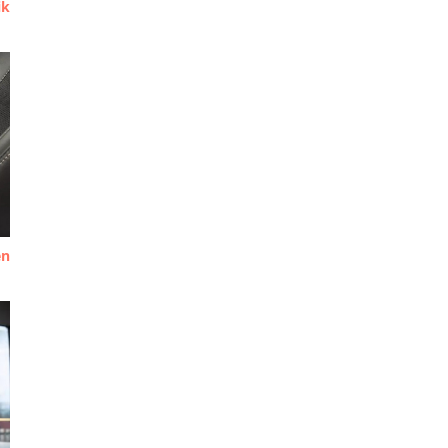
ik
en