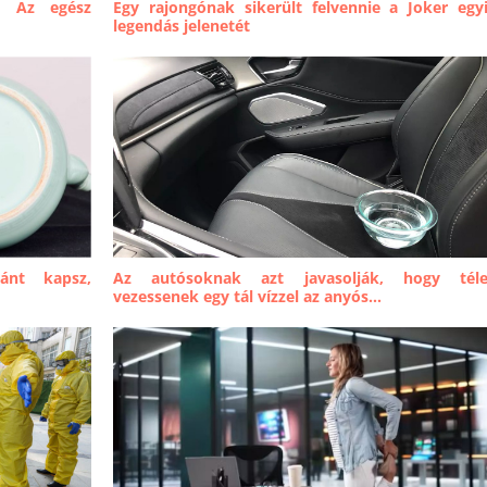
. Az egész
Egy rajongónak sikerült felvennie a Joker egy
legendás jelenetét
lánt kapsz,
Az autósoknak azt javasolják, hogy tél
vezessenek egy tál vízzel az anyós...