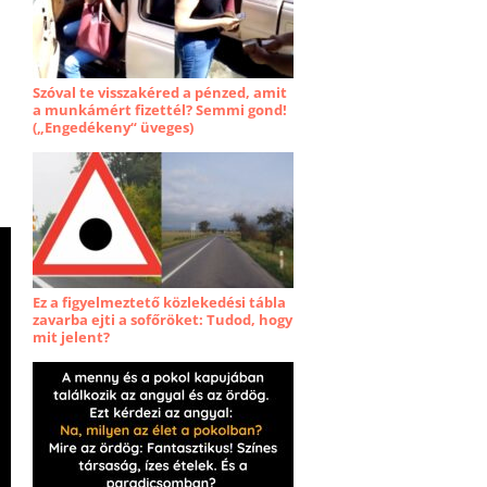
Szóval te visszakéred a pénzed, amit
a munkámért fizettél? Semmi gond!
(„Engedékeny“ üveges)
Ez a figyelmeztető közlekedési tábla
zavarba ejti a sofőröket: Tudod, hogy
mit jelent?