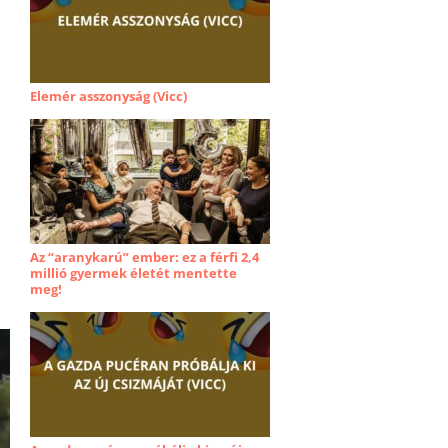
Elemér asszonyság (Vicc)
Az “aranykarú” ember: ez a férfi 2,4
millió gyermek életét mentette
meg!