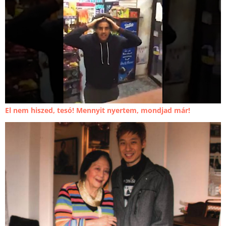
El nem hiszed, tesó! Mennyit nyertem, mondjad már!