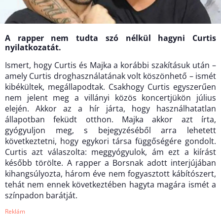
A rapper nem tudta szó nélkül hagyni Curtis
nyilatkozatát.
Ismert, hogy Curtis és Majka a korábbi szakításuk után –
amely Curtis droghasználatának volt köszönhető – ismét
kibékültek, megállapodtak. Csakhogy Curtis egyszerűen
nem jelent meg a villányi közös koncertjükön július
elején. Akkor az a hír járta, hogy használhatatlan
állapotban feküdt otthon. Majka akkor azt írta,
gyógyuljon meg, s bejegyzéséből arra lehetett
következtetni, hogy egykori társa függőségére gondolt.
Curtis azt válaszolta: meggyógyulok, ám ezt a kiírást
később törölte. A rapper a Borsnak adott interjújában
kihangsúlyozta, három éve nem fogyasztott kábítószert,
tehát nem ennek következtében hagyta magára ismét a
színpadon barátját.
Reklám