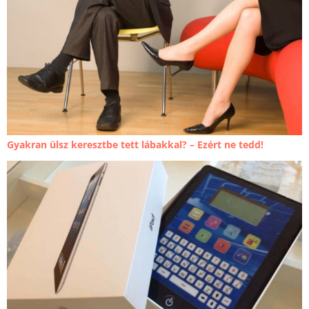
Gyakran ülsz keresztbe tett lábakkal? – Ezért ne tedd!