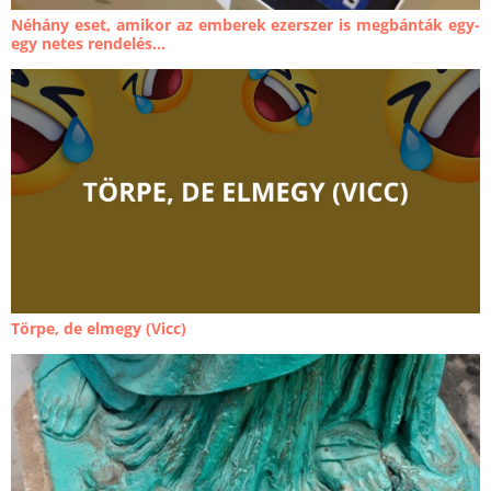
Néhány eset, amikor az emberek ezerszer is megbánták egy-
egy netes rendelés...
Törpe, de elmegy (Vicc)