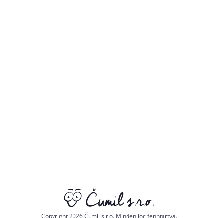
Copyright 2026 Čumil s.r.o. Minden jog fenntartva.