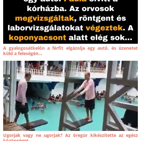
A gyalogosátkelőn a férfit elgázolja egy autó, és üzenetet
küld a feleségén...
Ugorjak vagy ne ugorjak? Az öregúr kikészítette az egész
közönséget