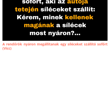
A rendőrök nyáron megállítanak egy síléceket szállító sofőrt
(Vicc)