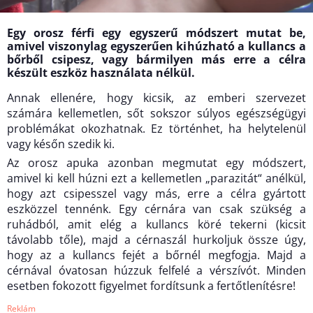
Egy orosz férfi egy egyszerű módszert mutat be,
amivel viszonylag egyszerűen kihúzható a kullancs a
bőrből csipesz, vagy bármilyen más erre a célra
készült eszköz használata nélkül.
Annak ellenére, hogy kicsik, az emberi szervezet
számára kellemetlen, sőt sokszor súlyos egészségügyi
problémákat okozhatnak. Ez történhet, ha helytelenül
vagy későn szedik ki.
Az orosz apuka azonban megmutat egy módszert,
amivel ki kell húzni ezt a kellemetlen „parazitát“ anélkül,
hogy azt csipesszel vagy más, erre a célra gyártott
eszközzel tennénk. Egy cérnára van csak szükség a
ruhádból, amit elég a kullancs köré tekerni (kicsit
távolabb tőle), majd a cérnaszál hurkoljuk össze úgy,
hogy az a kullancs fejét a bőrnél megfogja. Majd a
cérnával óvatosan húzzuk felfelé a vérszívót. Minden
esetben fokozott figyelmet fordítsunk a fertőtlenítésre!
Reklám