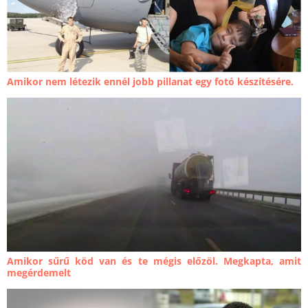
Amikor nem létezik ennél jobb pillanat egy fotó készítésére.
Amikor sűrű köd van és te mégis előzöl. Megkapta, amit
megérdemelt