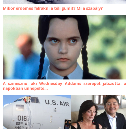
Mikor érdemes felrakni a téli gumit? Mi a szabály?
A színésznő, aki Wednesday Addams szerepét játszotta, a
napokban ünnepelte...