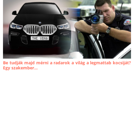
Be tudják majd mérni a radarok a világ a legmattab kocsiját?
Egy szakember...