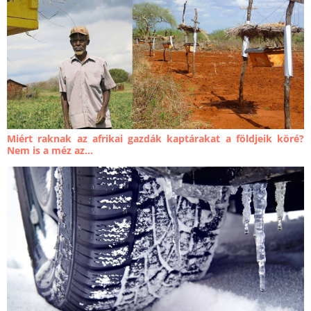
Miért raknak az afrikai gazdák kaptárakat a földjeik köré?
Nem is a méz az...