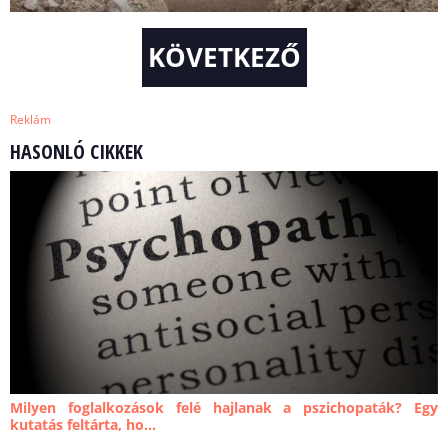
KÖVETKEZŐ
Reklám
HASONLÓ CIKKEK
Milyen foglalkozások felé hajlanak a pszichopaták? Egy
kutatás feltárta, ho...