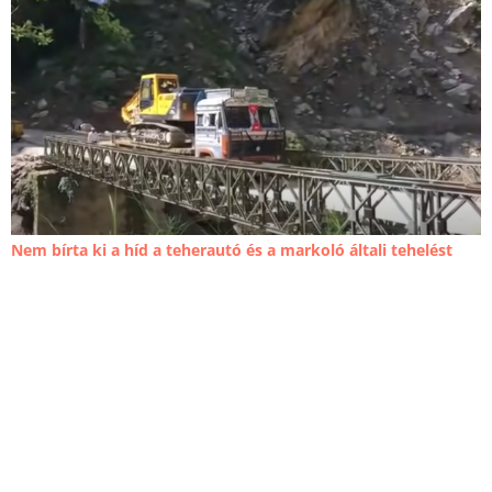
Nem bírta ki a híd a teherautó és a markoló általi tehelést