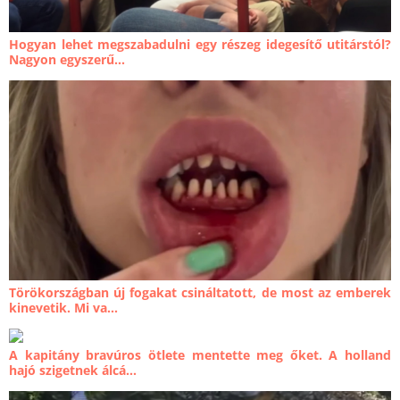
Hogyan lehet megszabadulni egy részeg idegesítő utitárstól?
Nagyon egyszerű...
Törökországban új fogakat csináltatott, de most az emberek
kinevetik. Mi va...
A kapitány bravúros ötlete mentette meg őket. A holland
hajó szigetnek álcá...