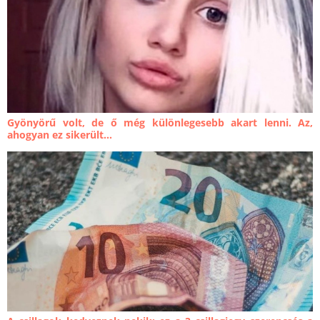
Gyönyörű volt, de ő még különlegesebb akart lenni. Az,
ahogyan ez sikerült...