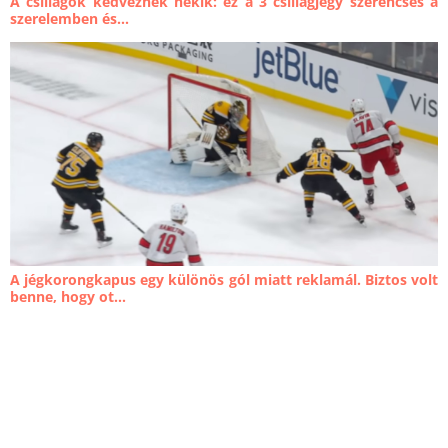
A csillagok kedveznek nekik: ez a 3 csillagjegy szerencsés a
szerelemben és...
A jégkorongkapus egy különös gól miatt reklamál. Biztos volt
benne, hogy ot...