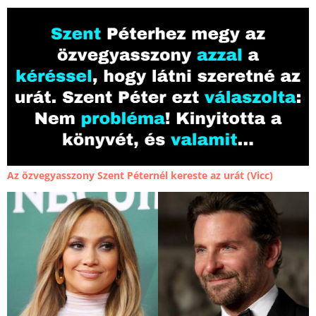
Az özvegyasszony Szent Péternél kereste az urát (Vicc)