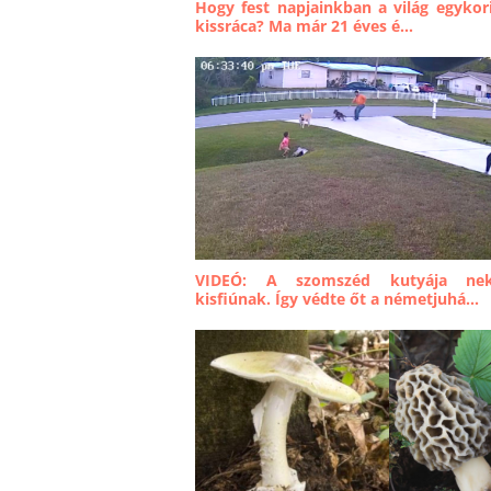
Hogy fest napjainkban a világ egykor
kissráca? Ma már 21 éves é...
VIDEÓ: A szomszéd kutyája nek
kisfiúnak. Így védte őt a németjuhá...