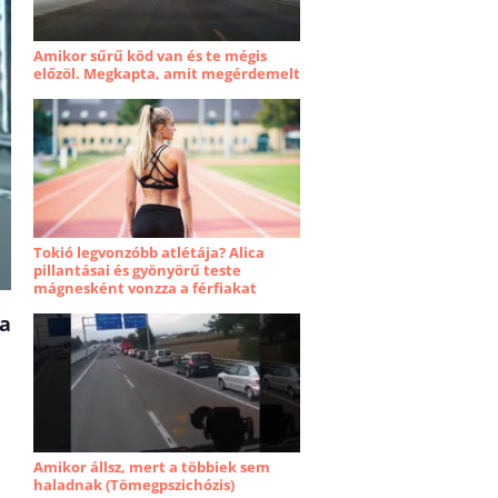
Amikor sűrű köd van és te mégis
előzöl. Megkapta, amit megérdemelt
Tokió legvonzóbb atlétája? Alica
pillantásai és gyönyörű teste
mágnesként vonzza a férfiakat
 a
Amikor állsz, mert a többiek sem
haladnak (Tömegpszichózis)