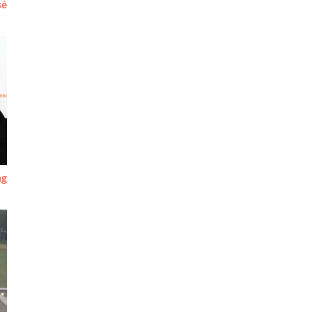
sé
ng