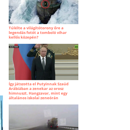
Túlélte a világítótorony őre a
legendás fotót a tomboló vihar
kellős közepén?
Így játszotta el Putyinnak Szaúd
Arábiában a zenekar az orosz
himnuszt. Hangzavar, mint egy
általános iskolai zeneórán