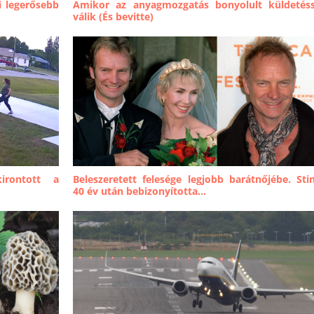
i legerősebb
Amikor az anyagmozgatás bonyolult küldetés
válik (És bevitte)
irontott a
Beleszeretett felesége legjobb barátnőjébe. Sti
40 év után bebizonyította...