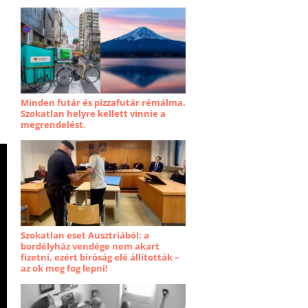
Minden futár és pizzafutár rémálma.
Szokatlan helyre kellett vinnie a
megrendelést.
Szokatlan eset Ausztriából: a
bordélyház vendége nem akart
fizetni, ezért bíróság elé állították –
az ok meg fog lepni!