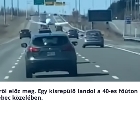
ől előz meg. Egy kisrepülő landol a 40-es főúton
ebec közelében.