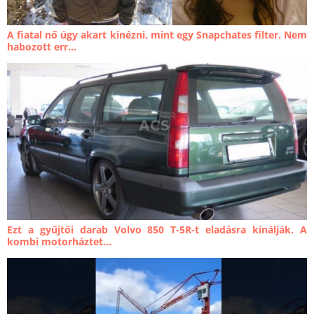
A fiatal nő úgy akart kinézni, mint egy Snapchates filter. Nem
habozott err...
Ezt a gyűjtői darab Volvo 850 T-5R-t eladásra kínálják. A
kombi motorháztet...