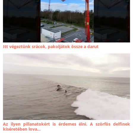
Itt végeztünk srácok, pakoljátok össze a darut
Az ilyen pillanatokért is érdemes élni. A szörfös delfinek
kíséretében lova...