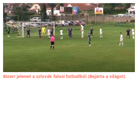
Bizarr jelenet a szlovák falusi futballból (Bejárta a világot)