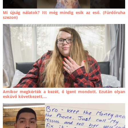
Mi újság nálatok? Itt még mindig esik az eső. (Fürdőruha
szezon)
Amikor megkérték a kezét, ő igent mondott. Ezután olyan
esküvő következett,...