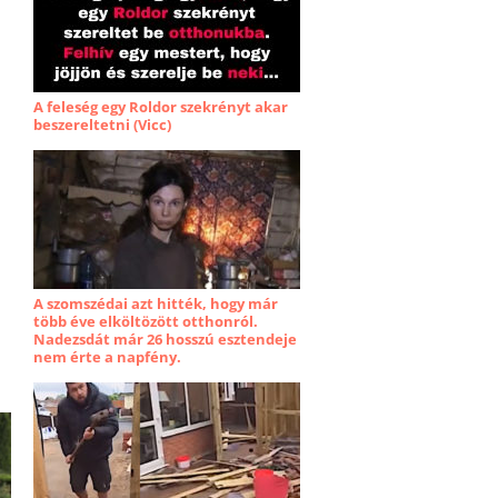
A feleség egy Roldor szekrényt akar
beszereltetni (Vicc)
A szomszédai azt hitték, hogy már
több éve elköltözött otthonról.
Nadezsdát már 26 hosszú esztendeje
nem érte a napfény.