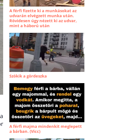
A férfi fizette ki a munkásokat az
udvarán elvégzett munka után.
Rövidesen úgy nézett ki az udvar,
mint a háború után
Szökik a gördeszka
 a
or
A férfi majma mindenkit meglepett
a bárban. (Vicc)