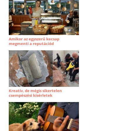
Amikor az egyszerű kecsap
megmenti a reputációd
Kreatív, de mégis sikertelen
csempészési kísérletek