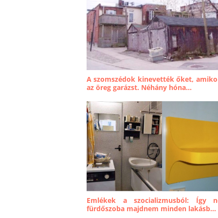
A szomszédok kinevették őket, amiko
az öreg garázst. Néhány hóna...
Emlékek a szocializmusból: Így n
fürdőszoba majdnem minden lakásb...