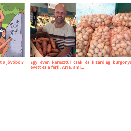
t a jövőből?
Egy éven keresztül csak és kizárólag burgony
evett ez a férfi. Arra, ami...