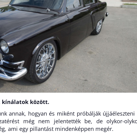
 kínálatok között.
ünk annak, hogyan és miként próbálják újjáéleszteni
zatérést még nem jelentették be, de olykor-olyk
ég, ami egy pillantást mindenképpen megér.