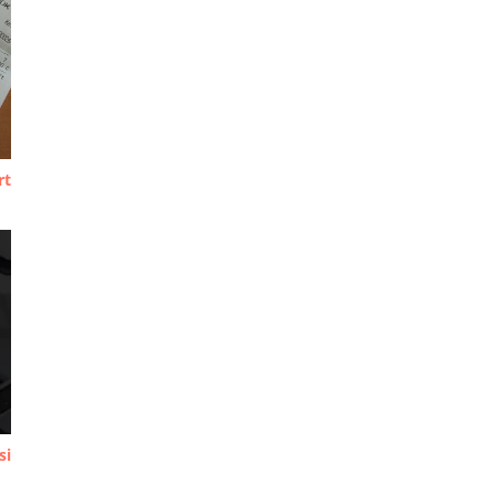
rt
si