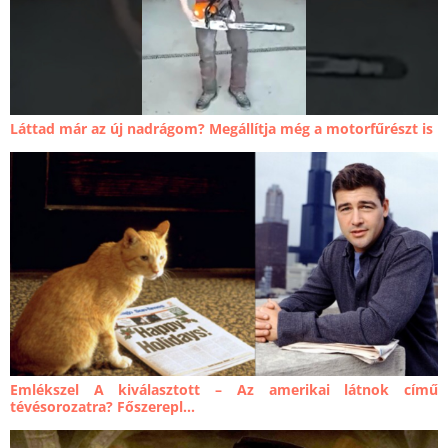
Láttad már az új nadrágom? Megállítja még a motorfűrészt is
Emlékszel A kiválasztott – Az amerikai látnok című
tévésorozatra? Főszerepl...