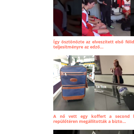
Így ösztönözte az elveszített első fél
teljesítményre az edző...
A nő vett egy koffert a second 
repülőtéren megállították a bizto...