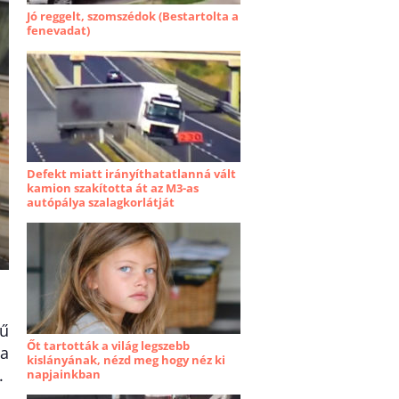
Jó reggelt, szomszédok (Bestartolta a
fenevadat)
Defekt miatt irányíthatatlanná vált
kamion szakította át az M3-as
autópálya szalagkorlátját
mű
Őt tartották a világ legszebb
 a
kislányának, nézd meg hogy néz ki
.
napjainkban