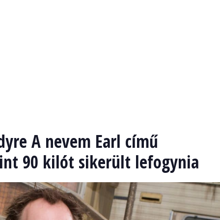
dyre A nevem Earl című
nt 90 kilót sikerült lefogynia