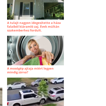
A tulajt nagyon idegesítette a háza
falaiból kiáramló zaj. Évek múltán
szakemberhez fordult.
A mosógép ajtaja miért legyen
mindig zárva?