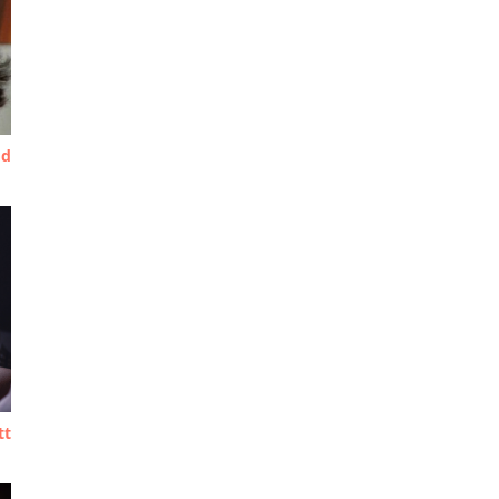
od
tt