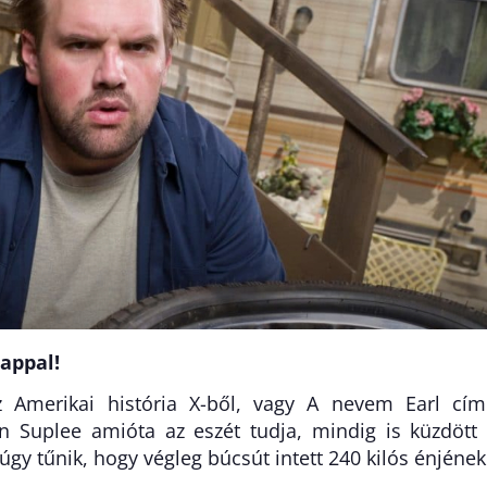
lappal!
az Amerikai história X-ből, vagy A nevem Earl cí
n Suplee amióta az eszét tudja, mindig is küzdött
gy tűnik, hogy végleg búcsút intett 240 kilós énjének