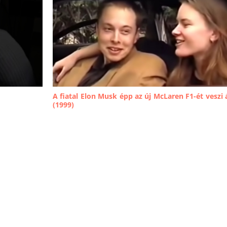
A fiatal Elon Musk épp az új McLaren F1-ét veszi 
(1999)