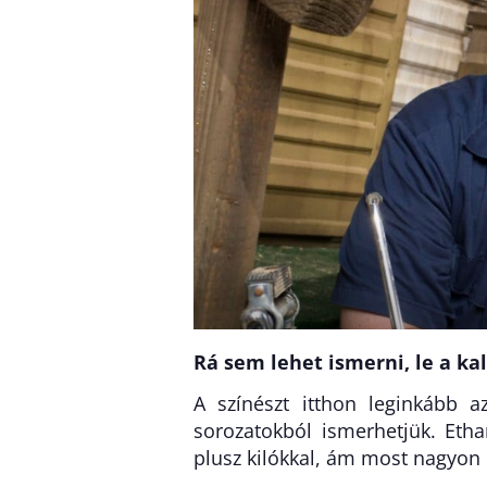
Rá sem lehet ismerni, le a ka
A színészt itthon leginkább 
sorozatokból ismerhetjük. Etha
plusz kilókkal, ám most nagyon ú