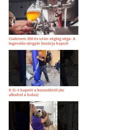
Csaknem 350 év után végleg vége. A
legendás sörgyár bezárja kapuit
K.O.-t kapott a boxzsáktól (Az
alkohol a ludas)