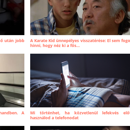
idő után jobb
A Karate Kid ünnepélyes visszatérése: El sem fog
hinni, hogy néz ki a fős...
handben. A
Mi történhet, ha közvetlenül lefekvés elő
használod a telefonodat