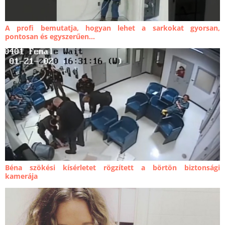
A profi bemutatja, hogyan lehet a sarkokat gyorsan,
pontosan és egyszerűen...
Béna szökési kísérletet rögzített a börtön biztonsági
kamerája