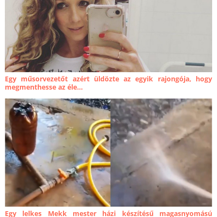
Egy műsorvezetőt azért üldözte az egyik rajongója, hogy
megmenthesse az éle...
Egy lelkes Mekk mester házi készítésű magasnyomású