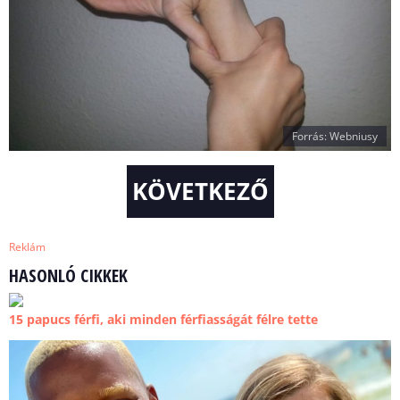
Forrás: Webniusy
KÖVETKEZŐ
Reklám
HASONLÓ CIKKEK
15 papucs férfi, aki minden férfiasságát félre tette