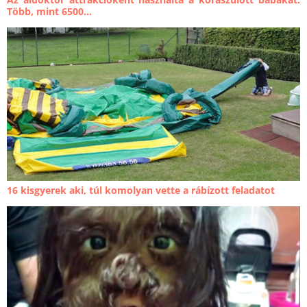
Több, mint 6500...
16 kisgyerek aki, túl komolyan vette a rábízott feladatot